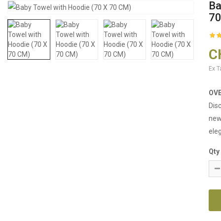
Ba
70
C
Ex T
OV
Dis
new
ele
Qty